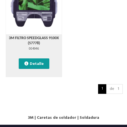
3M FILTRO SPEEDGLASS 9100X
(57778)
004946
Detalle
1
de 1
3M
|
Caretas de soldador
|
Soldadura