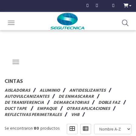
Toggle navigation
Navigation ein-/ausblenden
CINTAS
AISLADORAS
ALUMINIO
ANTIDESLIZANTES
AUTOVULCANIZANTES
DE ENMASCARAR
DE TRANSFERENCIA
DEMARCATORIAS
DOBLE FAZ
DUCT TAPE
EMPAQUE
OTRAS APLICACIONES
REFLECTIVAS PERIMETRALES
VHB
Se encontraron
80
productos