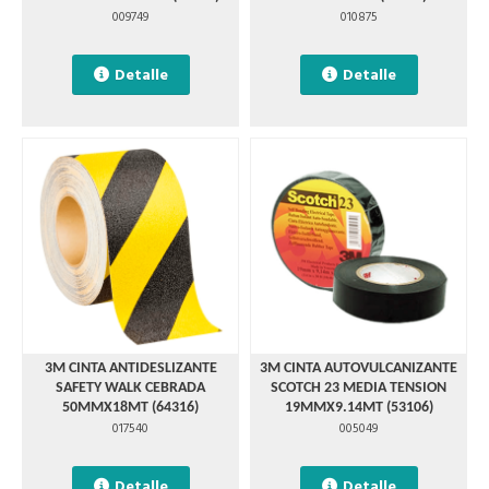
009749
010875
Detalle
Detalle
3M CINTA ANTIDESLIZANTE
3M CINTA AUTOVULCANIZANTE
SAFETY WALK CEBRADA
SCOTCH 23 MEDIA TENSION
50MMX18MT (64316)
19MMX9.14MT (53106)
017540
005049
Detalle
Detalle