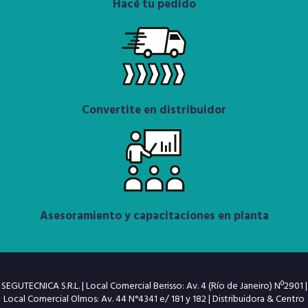
Hacé tu pedido
Convertite en distribuidor
Asesoramiento y capacitaciones en planta
SEGUTECNICA S.R.L. | Local Comercial Berisso: Av. 4 (Río de Janeiro) Nº2901 |
Local Comercial Olmos: Av. 44 N°4341 e/ 181 y 182 | Distribuidora & Centro