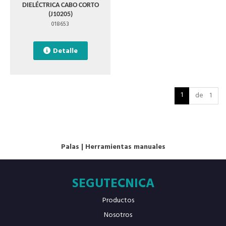
DIELÉCTRICA CABO CORTO
(J10205)
018653
Detalle
1
de 1
Palas
|
Herramientas manuales
SEGUTECNICA
Productos
Nosotros