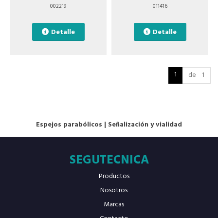
002219
011416
Detalle
Detalle
1
de 1
Espejos parabólicos
|
Señalización y vialidad
SEGUTECNICA
Productos
Nosotros
Marcas