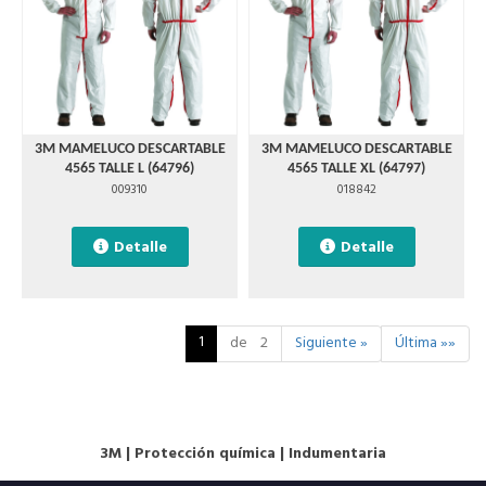
3M MAMELUCO DESCARTABLE
3M MAMELUCO DESCARTABLE
4565 TALLE L (64796)
4565 TALLE XL (64797)
009310
018842
Detalle
Detalle
1
de 2
Siguiente »
Última »»
3M
|
Protección química
|
Indumentaria