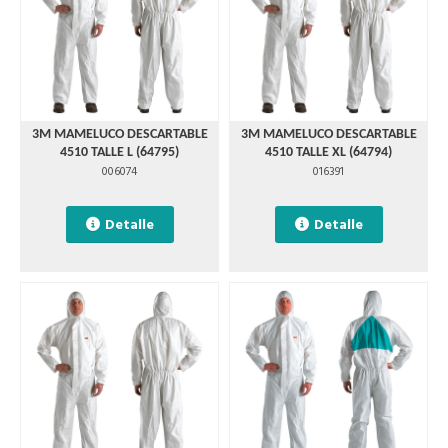
3M MAMELUCO DESCARTABLE
3M MAMELUCO DESCARTABLE
4510 TALLE L (64795)
4510 TALLE XL (64794)
006074
016391
Detalle
Detalle