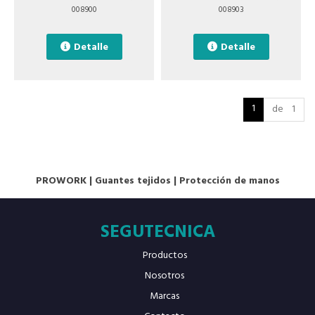
008900
008903
Detalle
Detalle
1
de 1
PROWORK
|
Guantes tejidos
|
Protección de manos
SEGUTECNICA
Productos
Nosotros
Marcas