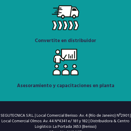
Convertite en distribuidor
Asesoramiento y capacitaciones en planta
SEGUTECNICA S.R.L. | Local Comercial Berisso: Av. 4 (Río de Janeiro) Nº2901 |
Local Comercial Olmos: Av. 44 N°4341 e/ 181 y 182 | Distribuidora & Centro
Logístico: La Portada 3653 (Berisso)