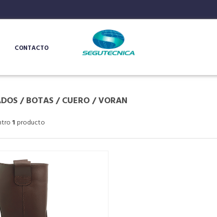
CONTACTO
ADOS
/
BOTAS
/
CUERO
/
VORAN
ntro
1
producto